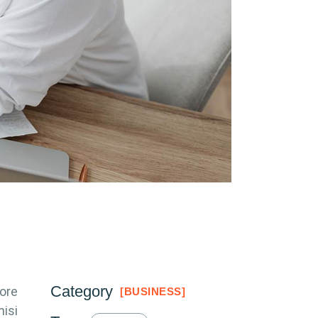
Category
bore
BUSINESS
nisi