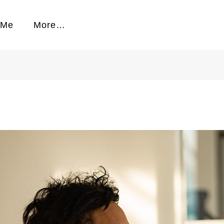
 Me
More…