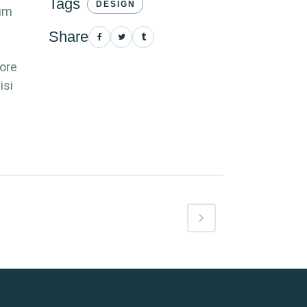
Tags
DESIGN
lum
Share
bore
isi